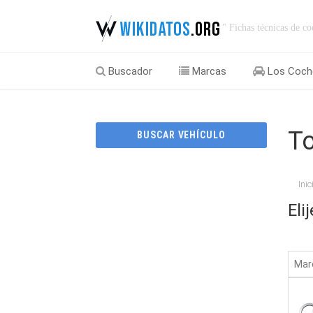
" Fichas técnicas de co
Buscador
Marcas
Los Coch
To
BUSCAR VEHÍCULO
Inic
Eli
Mar