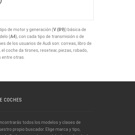
)
tipo de motor y generación (
V (B9)
) básica de
delo (
A4
), con cada tipo de transmisión o de
s de los usuarios de Audi son: correas, libro de
el coche da tirones, resetear, piezas, robado,
s entre otras.
E COCHES
encontrarás todos los modelos y clases de
stro propio buscador. Elige marca y tipo,