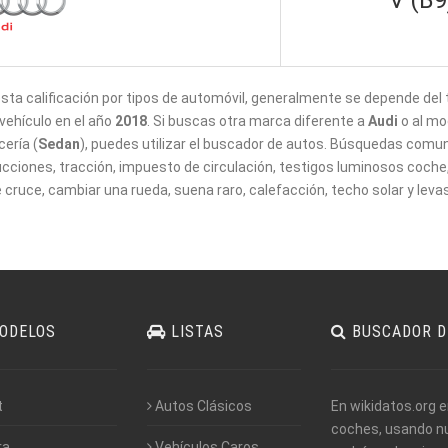
V (B9
esta calificación por tipos de automóvil, generalmente se depende del 
vehículo en el año
2018
. Si buscas otra marca diferente a
Audi
o al mo
cería (
Sedan
), puedes utilizar el buscador de autos. Búsquedas comune
ucciones, tracción, impuesto de circulación, testigos luminosos coche, 
e cruce, cambiar una rueda, suena raro, calefacción, techo solar y leva
ODELOS
LISTAS
BUSCADOR D
t
Autos Clásicos
En wikidatos.org 
coches, usando nue
ra
Vehículos Caros