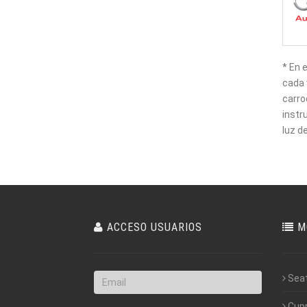
* En 
cada 
carro
instr
luz d
ACCESO USUARIOS
M
Sea
Cup