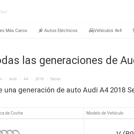
ches"
es Más Caros
Autos Eléctricos
Vehículos 4x4
das las generaciones de Au
io
Audi
A4
2018
Sedan
je una generación de auto Audi A4 2018 S
ca de Coche
Modelo de Vehículo