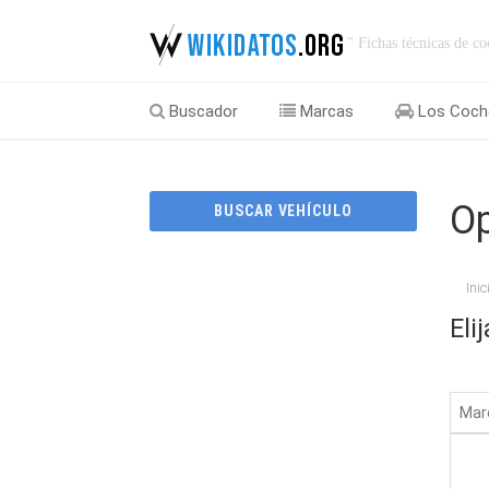
" Fichas técnicas de co
Buscador
Marcas
Los Coch
Op
BUSCAR VEHÍCULO
Inic
Eli
Mar