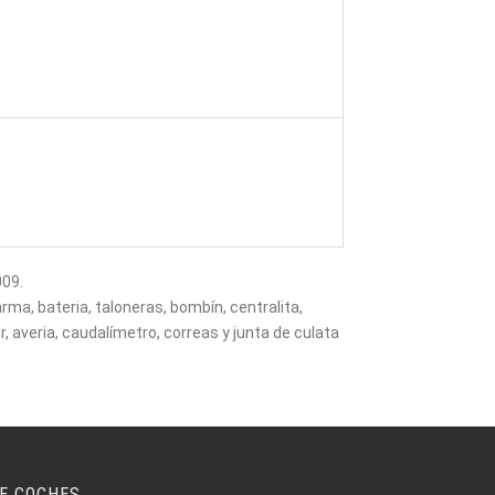
009.
rma, bateria, taloneras, bombín, centralita,
or, averia, caudalímetro, correas y junta de culata
E COCHES