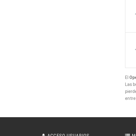
El
Ope
Las b
pierd
entre
ACCESO USUARIOS
M