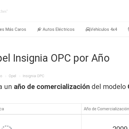
ches"
es Más Caros
Autos Eléctricos
Vehículos 4x4
el Insignia OPC por Año
io
Opel
Insignia OPC
ja un
año de comercialización
del modelo
ca
Año de Comercializació