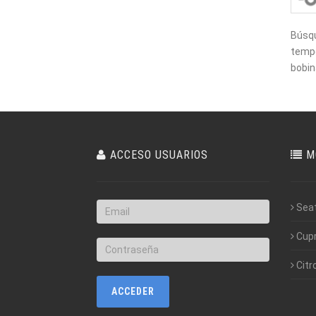
Búsqu
temper
bobin
ACCESO USUARIOS
M
Sea
Cup
Citr