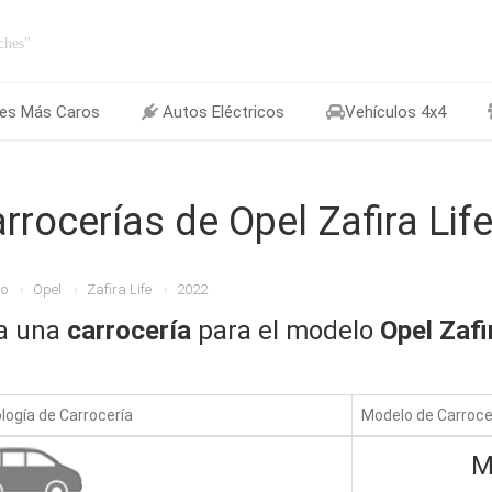
ches"
es Más Caros
Autos Eléctricos
Vehículos 4x4
rrocerías de Opel Zafira Lif
io
Opel
Zafira Life
2022
ja una
carrocería
para el modelo
Opel Zafi
logía de Carrocería
Modelo de Carroce
M