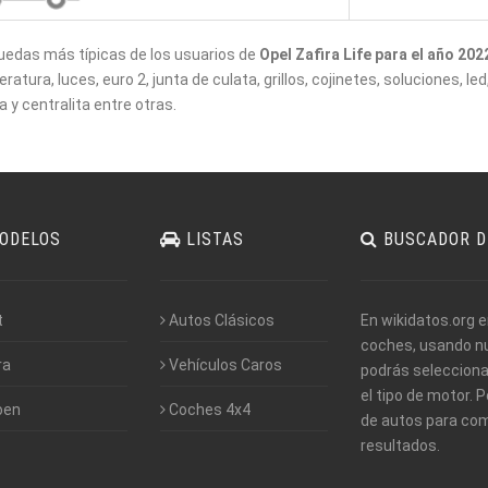
edas más típicas de los usuarios de
Opel Zafira Life para el año 202
atura, luces, euro 2, junta de culata, grillos, cojinetes, soluciones, led
a y centralita entre otras.
ODELOS
LISTAS
BUSCADOR D
t
Autos Clásicos
En wikidatos.org 
coches, usando nue
ra
Vehículos Caros
podrás seleccionar
el tipo de motor. 
oen
Coches 4x4
de autos para com
resultados.