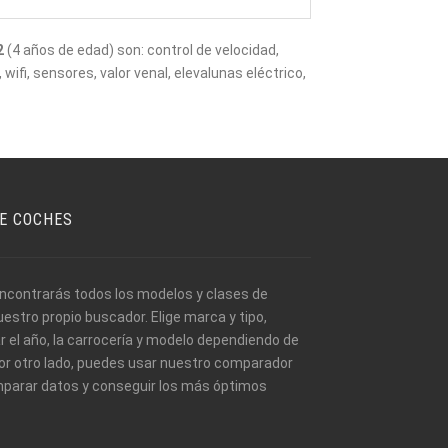
2
(4 años de edad) son: control de velocidad,
, wifi, sensores, valor venal, elevalunas eléctrico,
E COCHES
encontrarás todos los modelos y clases de
stro propio buscador. Elige marca y tipo,
 el año, la carrocería y modelo dependiendo de
Por otro lado, puedes usar nuestro comparador
parar datos y conseguir los más óptimos