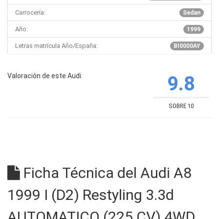
Carrocería:
Sedan
Año:
1999
Letras matrícula Año/España:
BI0000AY
Valoración de este Audi:
9.8
SOBRE 10
Ficha Técnica del Audi A8
1999 I (D2) Restyling 3.3d
AUTOMATICO (225 CV) 4WD