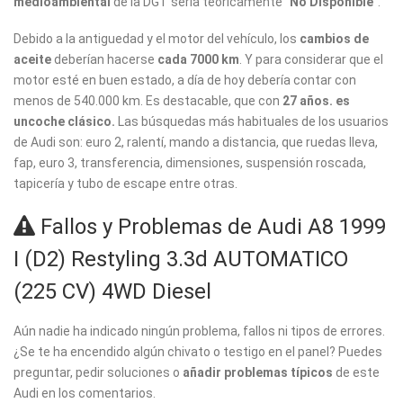
medioambiental
de la DGT sería teóricamente
"No Disponible"
.
Debido a la antiguedad y el motor del vehículo, los
cambios de
aceite
deberían hacerse
cada 7000 km
. Y para considerar que el
motor esté en buen estado, a día de hoy debería contar con
menos de 540.000 km. Es destacable, que con
27 años. es
uncoche clásico.
Las búsquedas más habituales de los usuarios
de Audi son: euro 2, ralentí, mando a distancia, que ruedas lleva,
fap, euro 3, transferencia, dimensiones, suspensión roscada,
tapicería y tubo de escape entre otras.
Fallos y Problemas de Audi A8 1999
I (D2) Restyling 3.3d AUTOMATICO
(225 CV) 4WD Diesel
Aún nadie ha indicado ningún problema, fallos ni tipos de errores.
¿Se te ha encendido algún chivato o testigo en el panel? Puedes
preguntar, pedir soluciones o
añadir problemas típicos
de este
Audi en los comentarios.