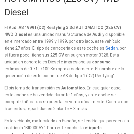
Diesel
El
Audi A8 1999 I (D2) Restyling 3.3d AUTOMATICO (225 CV)
4WD Diesel
es una unidad manufacturada de
Audi
y disponible
en el mercado entre 1999 y 1999, por otro lado, este vehículo
tiene 27 años. El tipo de carrocería de este coche es
Sedan
, por
si fuera poco, tiene sus
225 CV
en su gran motor 3328. Esta
unidad en concreto es Diesel e impresiona su
consumo
estimado de 0.71 L/100 Km aproximadamente. El nombre de la
generación de este coche fue A8 de tipo "I (D2) Restyling".
El sistema de transmisión es
Automatico
. En cualquier caso,
este coche se ha vendido durante 1 años, y este coche se
compró 0 años tras su puesta en venta oficalmente. Cuenta con
5 asientos, repartidos en 2 alante + 3 atrás.
Este vehículo, matriculado en España, se tendría que parecer a la
matrícula "BI0000AY". Para este coche, la
etiqueta